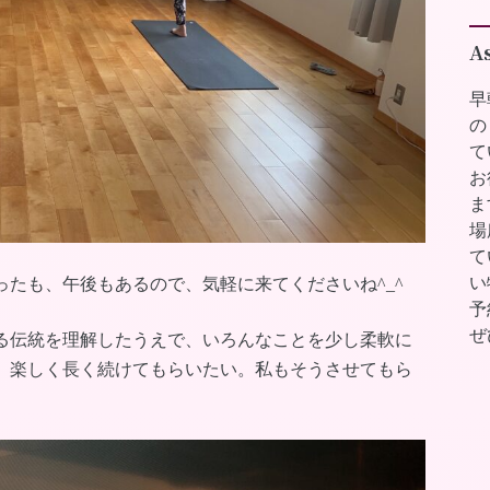
A
早
の
て
お
ま
場
て
い
たも、午後もあるので、気軽に来てくださいね^_^
予
ぜ
る伝統を理解したうえで、いろんなことを少し柔軟に
、楽しく長く続けてもらいたい。私もそうさせてもら