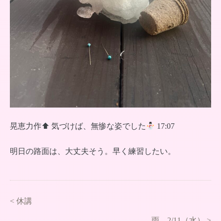
晃恵力作⬆︎ 気づけば、無惨な姿でした
17:07
明日の路面は、大丈夫そう。早く練習したい。
<
休講
雨 2/11（水）
>