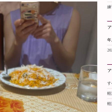
練
ア
2
ア
す
軽
軽