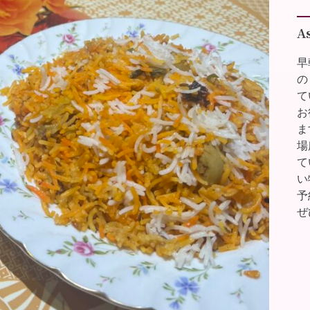
A
早
の
て
お
ま
場
て
い
予
ぜ