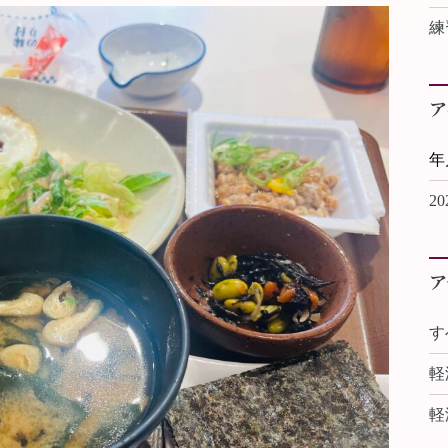
練
ア
2
ア
す
軽
軽