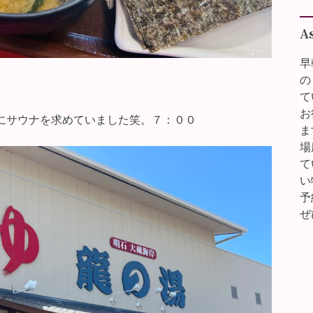
A
早
の
て
お
にサウナを求めていました笑。７：００
ま
場
て
い
予
ぜ