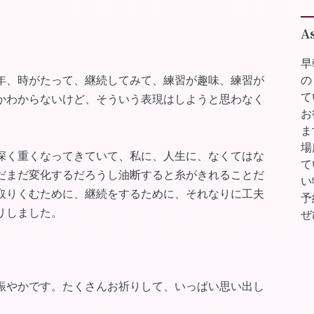
A
早
年、時がたって、継続してみて、練習が趣味、練習が
の
て
かわからないけど、そういう表現はしようと思わなく
お
ま
場
深く重くなってきていて、私に、人生に、なくてはな
て
だまだ変化するだろうし油断すると糸がきれることだ
い
取りくむために、継続をするために、それなりに工夫
予
リしました。
ぜ
賑やかです。たくさんお祈りして、いっぱい思い出し