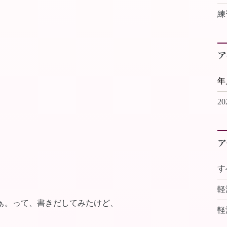
練
ア
2
ア
す
軽
ぁ。って、書きだしてみたけど、
軽