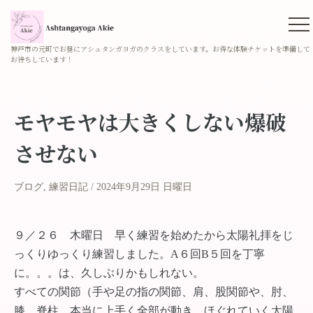
神戸市の元町でお昼にアシュタンガヨガのクラスをしています。お得な体験チケットを準備して
お待ちしています！
モヤモヤは大きくしない爆破
させない
ブログ
,
練習日記
2024年9月29日 日曜日
９／２６ 木曜日 早く練習を始めたから太陽礼拝をじ
っくりゆっくり練習しました。A６回B５回を丁寧
に。。。は、久しぶりかもしれない。
すべての関節（手や足の指の関節、肩、股関節や、肘、
膝、脊柱、本当に上手く全部が動き、ほぐれていく太陽