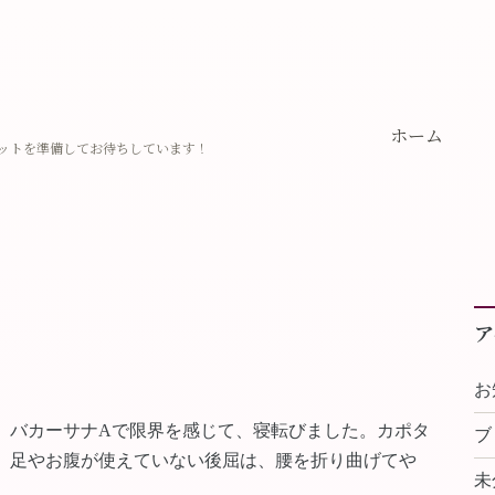
ホーム
ットを準備してお待ちしています！
ア
お
。バカーサナAで限界を感じて、寝転びました。カポタ
ブ
。足やお腹が使えていない後屈は、腰を折り曲げてや
未