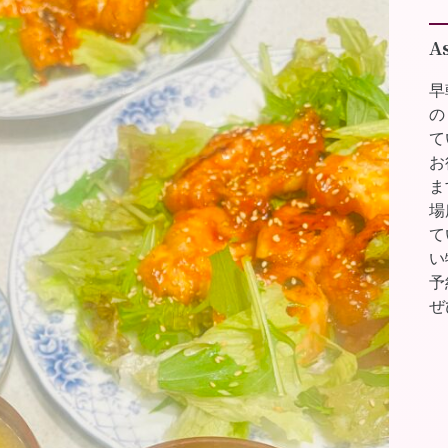
A
早
の
て
お
ま
場
て
い
予
ぜ