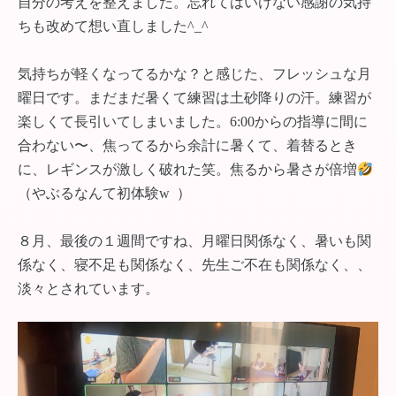
自分の考えを整えました。忘れてはいけない感謝の気持
ちも改めて想い直しました^_^
気持ちが軽くなってるかな？と感じた、フレッシュな月
曜日です。まだまだ暑くて練習は土砂降りの汗。練習が
楽しくて長引いてしまいました。6:00からの指導に間に
合わない〜、焦ってるから余計に暑くて、着替るとき
に、レギンスが激しく破れた笑。焦るから暑さが倍増
（やぶるなんて初体験w ）
８月、最後の１週間ですね、月曜日関係なく、暑いも関
係なく、寝不足も関係なく、先生ご不在も関係なく、、
淡々とされています。