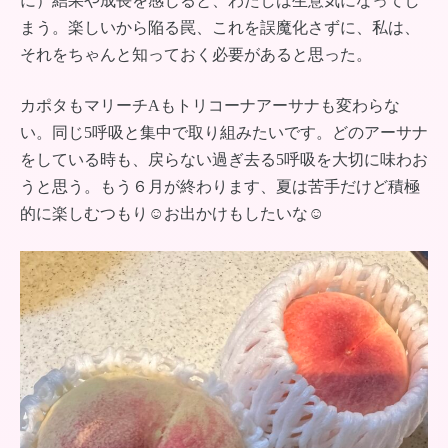
に）結果や成長を感じると、わたしは生意気になってし
まう。楽しいから陥る罠、これを誤魔化さずに、私は、
それをちゃんと知っておく必要があると思った。
カポタもマリーチAもトリコーナアーサナも変わらな
い。同じ5呼吸と集中で取り組みたいです。どのアーサナ
をしている時も、戻らない過ぎ去る5呼吸を大切に味わお
うと思う。もう６月が終わります、夏は苦手だけど積極
的に楽しむつもり☺︎お出かけもしたいな☺︎