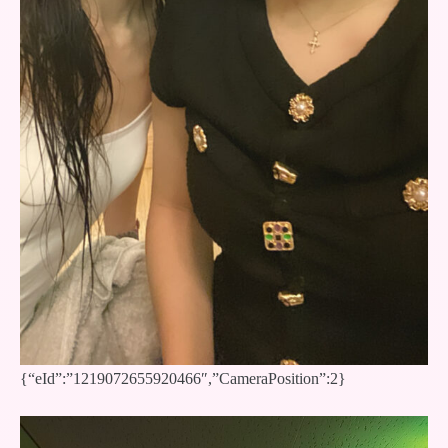
{“eId”:”1219072655920466″,”CameraPosition”:2}