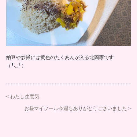
納豆や炒飯には黄色のたくあんが入る北薗家です
（╹◡╹）
<
わたし生意気
お昼マイソール今週もありがとうございました
>