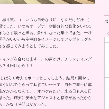
、思う笑。（ いつも自分なりに、なんだけど汗 ）
ス
習でした。いつもオープナーや部分的な強化をいれる
きらさず淡々と練習、夢中になった集中できた。一呼
調子がいいから空中戦をイメージしてアップドッグも
さを感じてみようとしてみました。
ティングを合わせますー。の声かけ。チャンティング
ら？４回目から？？
、しばらく考えてボーッとしてしまう。結局８回やっ
深く組んでもらって私すごい〜って、自分で勝手に成
足がかかるなんて、、オバケみたい。来る日も来る日
思った。確実に安全なアジャストと指導があったから
も、かなり時間はかかった。