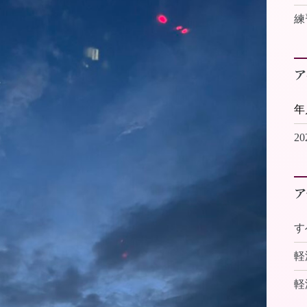
練
ア
2
ア
す
軽
軽