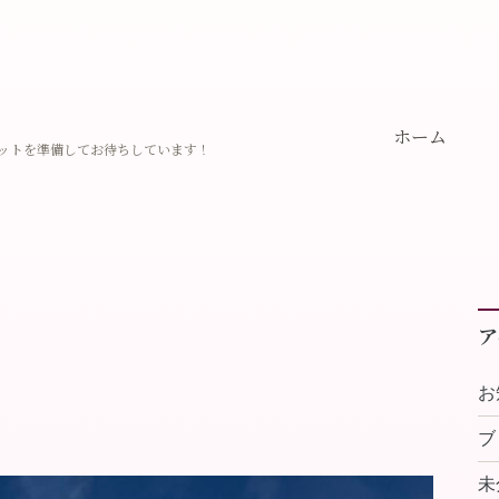
ホーム
ットを準備してお待ちしています！
ア
お
ブ
未