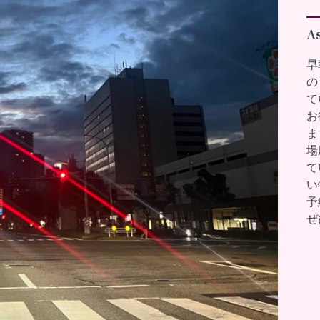
A
早
の
て
お
ま
場
て
い
予
ぜ