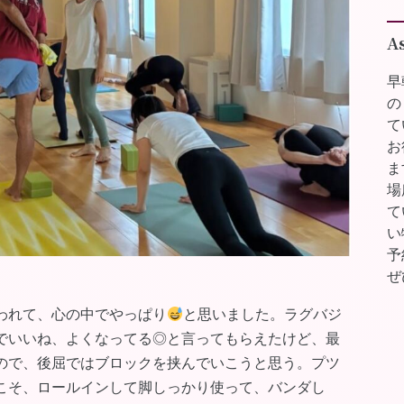
A
早
の
て
お
ま
場
て
い
予
ぜ
われて、心の中でやっぱり
と思いました。ラグバジ
でいいね、よくなってる◎と言ってもらえたけど、最
ので、後屈ではブロックを挟んでいこうと思う。プツ
こそ、ロールインして脚しっかり使って、バンダし