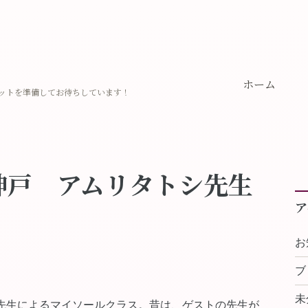
ホーム
ットを準備してお待ちしています！
神戸 アムリタトシ先生
ア
お
ブ
未
先生によるマイソールクラス。昔は、ゲストの先生が