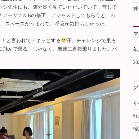
トシ先生にも、随分長く見ていただいていて、昔して
練
アーサナA.Bの修正、アジャストしてもらうと、わ
も、スペースがうまれて、呼吸が気持ちよかった。
ア
て！と言われてドキッとする
汗。チャレンジで乗ろ
に飛んで乗る。じゃなく、無難に直接乗りました。バ
2
ア
す
軽
軽